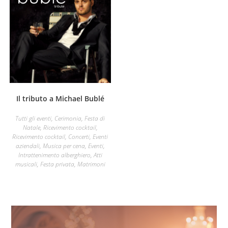
Il tributo a Michael Bublé
Tutti gli eventi
,
Cerimonia
,
Festa di
Natale
,
Ricevimento cocktail
,
Ricevimento cocktail
,
Concerti
,
Eventi
aziendali
,
Musica per cena
,
Eventi
,
Intrattenimento alberghiero
,
Atti
musicali
,
Festa privata
,
Matrimoni