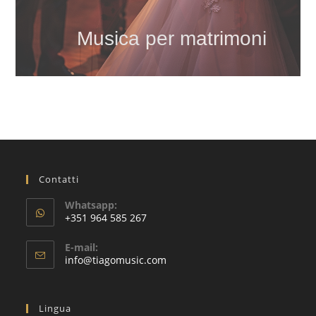
Musica per matrimoni
Contatti
Whatsapp:
+351 964 585 267
Si
E-mail:
apre
Si
info@tiagomusic.com
nell'applicazione
apre
nell'applicazione
Lingua