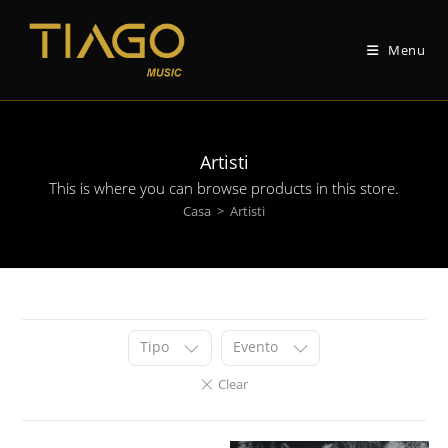
Vai
al
Menu
contenuto
Artisti
This is where you can browse products in this store
.
Casa
>
Artisti
Tipo
Evento