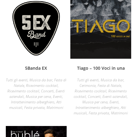
5Banda EX
Tiago – 100 Voci in una
Tutti gli eventi
,
Musica da bar
,
Festa di
Tutti gli eventi
,
Musica da bar
,
Natale
,
Ricevimento cocktail
,
Cerimonia
,
Festa di Natale
,
Ricevimento cocktail
,
Concerti
,
Eventi
Ricevimento cocktail
,
Ricevimento
aziendali
,
Musica per cena
,
Eventi
,
cocktail
,
Concerti
,
Eventi aziendali
,
Intrattenimento alberghiero
,
Atti
Musica per cena
,
Eventi
,
musicali
,
Festa privata
,
Matrimoni
Intrattenimento alberghiero
,
Atti
musicali
,
Festa privata
,
Matrimoni