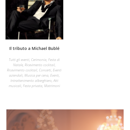
Il tributo a Michael Bublé
Tutti gli eventi
,
Cerimonia
,
Festa di
Natale
,
Ricevimento cocktail
,
Ricevimento cocktail
,
Concerti
,
Eventi
aziendali
,
Musica per cena
,
Eventi
,
Intrattenimento alberghiero
,
Atti
musicali
,
Festa privata
,
Matrimoni