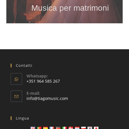
Musica per matrimoni
Contatti
Whatsapp:
+351 964 585 267
Si
E-mail:
apre
Si
info@tiagomusic.com
nell'applicazione
apre
nell'applicazione
Lingua