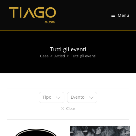
Vai
al
Menu
contenuto
Tutti gli eventi
Casa
>
Artisti
>
Tutti gli eventi
Tipo
Evento