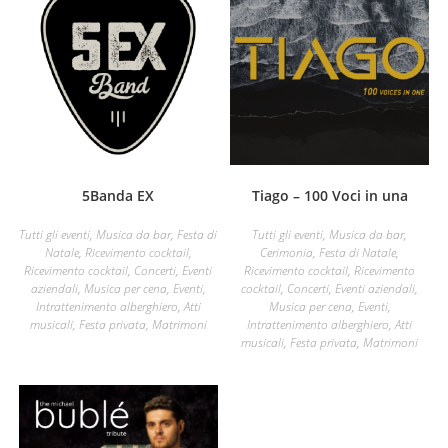
5Banda EX
Tiago – 100 Voci in una
Tutti gli eventi
,
Musica da bar
,
Festa di
Tutti gli eventi
,
Musica da bar
,
Natale
,
Ricevimento cocktail
,
Cerimonia
,
Festa di Natale
,
Ricevimento cocktail
,
Concerti
,
Eventi
Ricevimento cocktail
,
Ricevimento
aziendali
,
Musica per cena
,
Eventi
,
cocktail
,
Concerti
,
Eventi aziendali
,
Intrattenimento alberghiero
,
Atti
Musica per cena
,
Eventi
,
musicali
,
Festa privata
,
Matrimoni
Intrattenimento alberghiero
,
Atti
musicali
,
Festa privata
,
Matrimoni