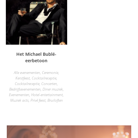
Het Michael Bublé-
eerbetoon
Alle evenementen
,
Ceremonie
,
Kerstfeest
,
Cocktailreceptie
,
Cocktailreceptie
,
Concerten
,
Bedrijfsevenementen
,
Diner muziek
,
Evenementen
,
Hotel-entertainment
,
Muziek acts
,
Privé feest
,
Bruiloften