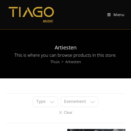
Ga
naar
Menu
de
inhoud
Artiesten
This is where you can browse products in this store
.
Thuis
>
Artiesten
Type
Evenement