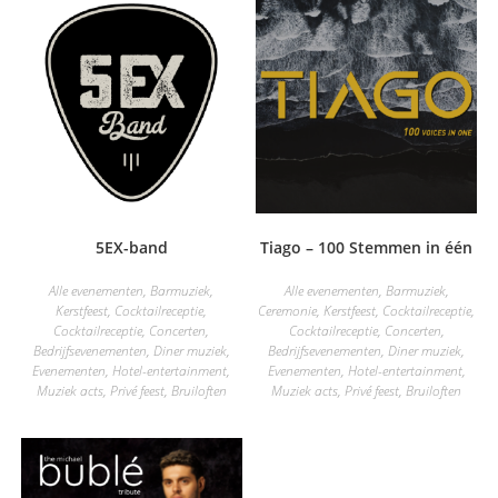
5EX-band
Tiago – 100 Stemmen in één
Alle evenementen
,
Barmuziek
,
Alle evenementen
,
Barmuziek
,
Kerstfeest
,
Cocktailreceptie
,
Ceremonie
,
Kerstfeest
,
Cocktailreceptie
,
Cocktailreceptie
,
Concerten
,
Cocktailreceptie
,
Concerten
,
Bedrijfsevenementen
,
Diner muziek
,
Bedrijfsevenementen
,
Diner muziek
,
Evenementen
,
Hotel-entertainment
,
Evenementen
,
Hotel-entertainment
,
Muziek acts
,
Privé feest
,
Bruiloften
Muziek acts
,
Privé feest
,
Bruiloften