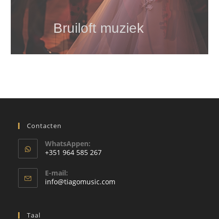
Bruiloft muziek
Contacten
WhatsAppen:
+351 964 585 267
Wordt
E-mail:
geopend
Wordt
info@tiagomusic.com
in
geopend
in
uw
uw
toepassing
Taal
toepassing