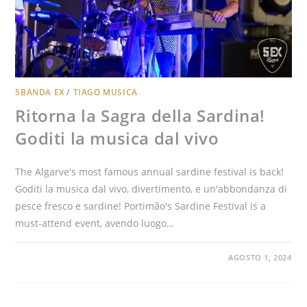
5BANDA EX
/
TIAGO MUSICA
Ritorna la Sagra della Sardina!
Goditi la musica dal vivo
The Algarve's most famous annual sardine festival is back
!
Goditi la musica dal vivo, divertimento, e un'abbondanza di
pesce fresco e sardine!
Portimão's Sardine Festival is a
must-attend event
, avendo luogo…
AGOSTO 1, 2024