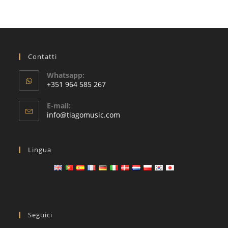
Contatti
Whatsapp:
+351 964 585 267
Si
E-mail:
apre
Si
info@tiagomusic.com
nell'applicazione
apre
nell'applicazione
Lingua
Seguici