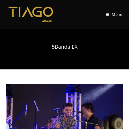
Vai
al
Menu
contenuto
5Banda EX