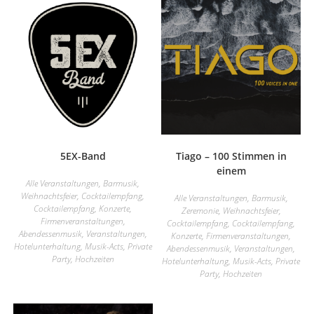
5EX-Band
Tiago – 100 Stimmen in
einem
Alle Veranstaltungen
,
Barmusik
,
Weihnachtsfeier
,
Cocktailempfang
,
Alle Veranstaltungen
,
Barmusik
,
Cocktailempfang
,
Konzerte
,
Zeremonie
,
Weihnachtsfeier
,
Firmenveranstaltungen
,
Cocktailempfang
,
Cocktailempfang
,
Abendessenmusik
,
Veranstaltungen
,
Konzerte
,
Firmenveranstaltungen
,
Hotelunterhaltung
,
Musik-Acts
,
Private
Abendessenmusik
,
Veranstaltungen
,
Party
,
Hochzeiten
Hotelunterhaltung
,
Musik-Acts
,
Private
Party
,
Hochzeiten