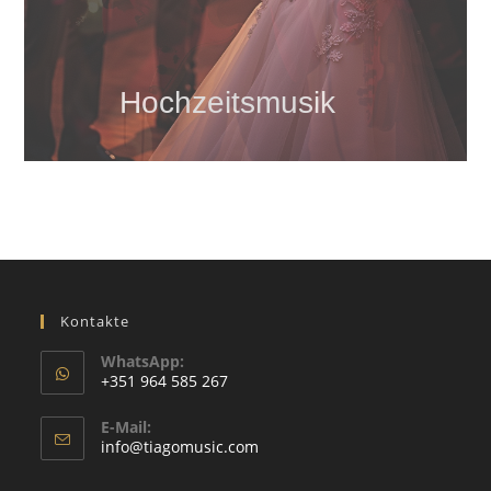
Hochzeitsmusik
Kontakte
WhatsApp:
+351 964 585 267
Wird
E-Mail:
in
Wird
info@tiagomusic.com
Ihrer
in
Ihrer
Anwendung