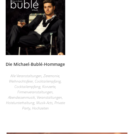
Die Michael-Bublé-Hommage
Alle Veranstaltungen
,
Zeremonie
,
Weihnachtsfeier
,
Cocktailempfang
,
Cocktailempfang
,
Konzerte
,
Firmenveranstaltungen
,
Abendessenmusik
,
Veranstaltungen
,
Hotelunterhaltung
,
Musik-Acts
,
Private
Party
,
Hochzeiten