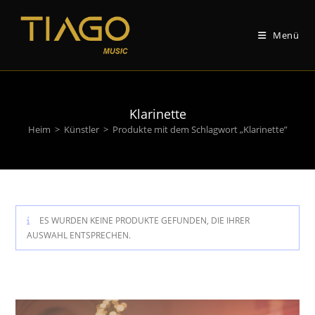
Zum
Inhalt
Menü
springen
Klarinette
Heim
>
Künstler
>
Produkte mit dem Schlagwort „Klarinette”
ES WURDEN KEINE PRODUKTE GEFUNDEN, DIE IHRER
AUSWAHL ENTSPRECHEN.