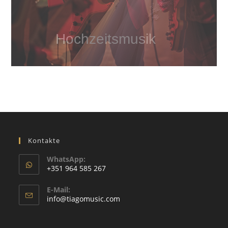
Hochzeitsmusik
Kontakte
WhatsApp:
+351 964 585 267
Wird
E-Mail:
in
Wird
info@tiagomusic.com
Ihrer
in
Ihrer
Anwendung
Anwendung