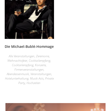
Die Michael-Bublé-Hommage
Alle Veranstaltungen
,
Zeremonie
,
Weihnachtsfeier
,
Cocktailempfang
,
Cocktailempfang
,
Konzerte
,
Firmenveranstaltungen
,
Abendessenmusik
,
Veranstaltungen
,
Hotelunterhaltung
,
Musik-Acts
,
Private
Party
,
Hochzeiten