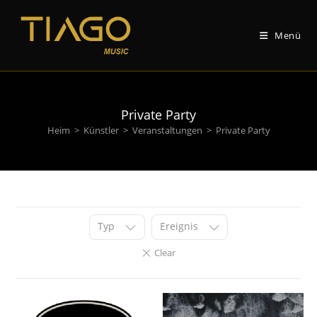
Zum
Inhalt
Menü
springen
Private Party
Heim
>
Künstler
>
Veranstaltungen
>
Private Party
Typ
Ereignis