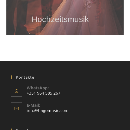
Hochzeitsmusik
Kontakte
WhatsApp:
+351 964 585 267
Wird
E-Mail:
in
Wird
info@tiagomusic.com
Ihrer
in
Ihrer
Anwendung
Anwendung
geöffnet