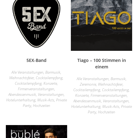
5EX-Band
Tiago – 100 Stimmen in
einem
Alle Veranstaltungen
,
Barmusik
,
Weihnachtsfeier
,
Cocktailempfang
,
Alle Veranstaltungen
,
Barmusik
,
Cocktailempfang
,
Konzerte
,
Zeremonie
,
Weihnachtsfeier
,
Firmenveranstaltungen
,
Cocktailempfang
,
Cocktailempfang
,
Abendessenmusik
,
Veranstaltungen
,
Konzerte
,
Firmenveranstaltungen
,
Hotelunterhaltung
,
Musik-Acts
,
Private
Abendessenmusik
,
Veranstaltungen
,
Party
,
Hochzeiten
Hotelunterhaltung
,
Musik-Acts
,
Private
Party
,
Hochzeiten