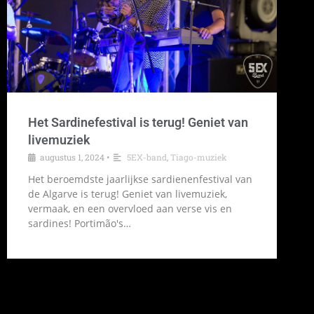
Het Sardinefestival is terug! Geniet van
livemuziek
augustus 1, 2024
•
5EX-band
,
Tiago-muziek
Het beroemdste jaarlijkse sardienenfestival van
de Algarve is terug! Geniet van livemuziek,
vermaak, en een overvloed aan verse vis en
sardines! Portimão's…