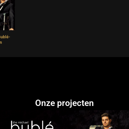
Bublé-
n
Onze projecten