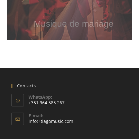
Musique de mariage
Contacts
WhatsApp:
+351 964 585 267
S'ouvre
E-mail:
dans
S'ouvre
info@tiagomusic.com
votre
dans
votre
application
application