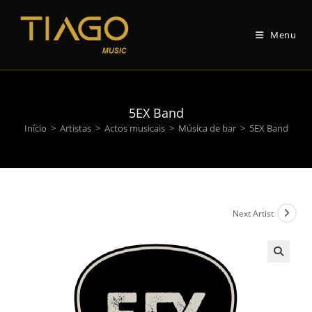
Pular
para
Menu
o
conteúdo
5
EX Band
Início
>
Artistas
>
Actos musicais
>
Música de bar
>
5
EX Band
🔍