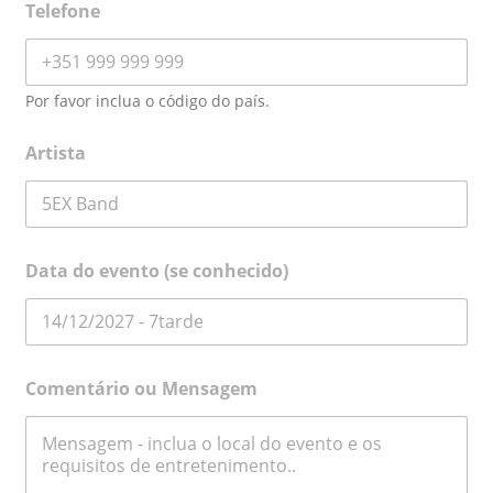
Telefone
Por favor inclua o código do país.
E
Artista
-
m
a
i
l
T
Data do evento (se conhecido)
e
l
e
f
o
n
Comentário ou Mensagem
e
d
o